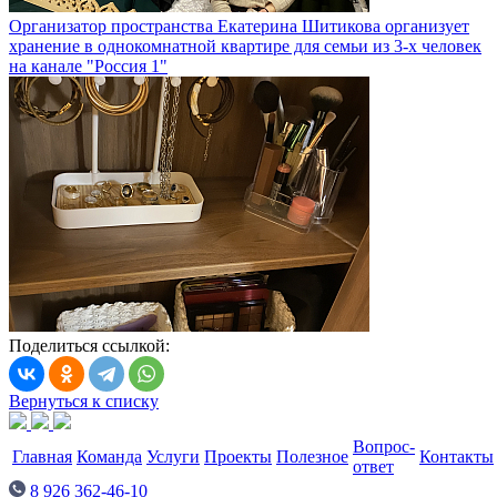
Организатор пространства Екатерина Шитикова организует
хранение в однокомнатной квартире для семьи из 3-х человек
на канале "Россия 1"
Поделиться ссылкой:
Вернуться к списку
Вопрос-
Главная
Команда
Услуги
Проекты
Полезное
Контакты
ответ
8 926 362-46-10