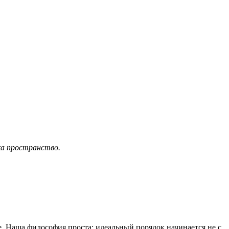
ка пространство.
е. Наша философия проста: идеальный порядок начинается не с