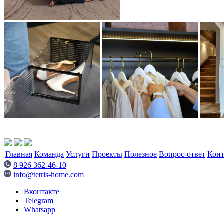
Главная
Команда
Услуги
Проекты
Полезное
Вопрос-ответ
Кон
8 926 362-46-10
info@tetris-home.com
Вконтакте
Telegram
Whatsapp