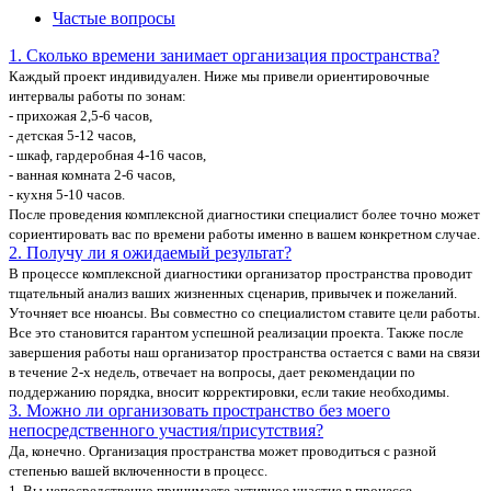
Частые вопросы
1. Сколько времени занимает организация пространства?
Каждый проект индивидуален. Ниже мы привели ориентировочные
интервалы работы по зонам:
- прихожая 2,5-6 часов,
- детская 5-12 часов,
- шкаф, гардеробная 4-16 часов,
- ванная комната 2-6 часов,
- кухня 5-10 часов.
После проведения комплексной диагностики специалист более точно может
сориентировать вас по времени работы именно в вашем конкретном случае.
2. Получу ли я ожидаемый результат?
В процессе комплексной диагностики организатор пространства проводит
тщательный анализ ваших жизненных сценарив, привычек и пожеланий.
Уточняет все нюансы. Вы совместно со специалистом ставите цели работы.
Все это становится гарантом успешной реализации проекта. Также после
завершения работы наш организатор пространства остается с вами на связи
в течение 2-х недель, отвечает на вопросы, дает рекомендации по
поддержанию порядка, вносит корректировки, если такие необходимы.
3. Можно ли организовать пространство без моего
непосредственного участия/присутствия?
Да, конечно. Организация пространства может проводиться с разной
степенью вашей включенности в процесс.
1. Вы непосредственно принимаете активное участие в процессе