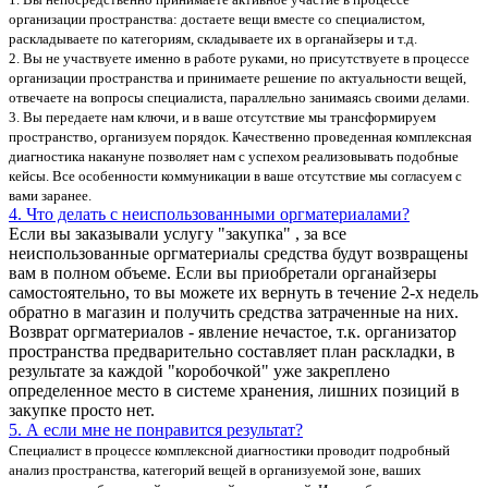
организации пространства: достаете вещи вместе со специалистом,
раскладываете по категориям, складываете их в органайзеры и т.д.
2. Вы не участвуете именно в работе руками, но присутствуете в процессе
организации пространства и принимаете решение по актуальности вещей,
отвечаете на вопросы специалиста, параллельно занимаясь своими делами.
3. Вы передаете нам ключи, и в ваше отсутствие мы трансформируем
пространство, организуем порядок. Качественно проведенная комплексная
диагностика накануне позволяет нам с успехом реализовывать подобные
кейсы. Все особенности коммуникации в ваше отсутствие мы согласуем с
вами заранее.
4. Что делать с неиспользованными оргматериалами?
Если вы заказывали услугу "закупка" , за все
неиспользованные оргматериалы средства будут возвращены
вам в полном объеме. Если вы приобретали органайзеры
самостоятельно, то вы можете их вернуть в течение 2-х недель
обратно в магазин и получить средства затраченные на них.
Возврат оргматериалов - явление нечастое, т.к. организатор
пространства предварительно составляет план раскладки, в
результате за каждой "коробочкой" уже закреплено
определенное место в системе хранения, лишних позиций в
закупке просто нет.
5. А если мне не понравится результат?
Специалист в процессе комплексной диагностики проводит подробный
анализ пространства, категорий вещей в организуемой зоне, ваших