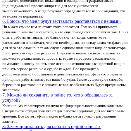
привычек, особенностей, пожеланий и ожиданий. И разрабатывает
индивидуальный проект конкретно для вас с учетом всего
вышеизложенного. А когда результат оправдывает все ваши ожидания, это
не может не порадовать.
6. Боюсь, что меня будут заставлять расставаться с вещами.
Ни в коем случае вам не стоит этого опасаться. Только вы принимаете
решение: с чем вы расстаетесь, а что еще пригодится и послужит вам. Но из
опыта работы мы знаем, что бывают случаи, когда клиент хочет
расхламиться и понимает, что это необходимо, но в силу каких-то факторов
для него это сложно, в таком случае единомышленник в виде организатора
пространства - лучшее решение. В арсенале наших экспертов хранится
множество деликатных вопросов, которые в процессе расхламления
помогают человеку понять свое истинное отношение к конкретной вещи и
принять верное решение о судьбе каждой. Все проходит в
доброжелательной обстановке и доверительной атмосфере - это один из
принципов работы экспертов нашей студии. Также существуют способы
бережного расставания с вещами, которые обязательно будут предложены
экспертом.
7. Можно ли сохранить в тайне то, что я обращалась за
услугой?
Конечно, мы гарантируем полную конфиденциальность нашим клиентам.
Специалисты студии приезжают для работы в удобные для вас интервалы
времени. Все фотографии и видео публикуются только с разрешения
клиентов.
8. Зачем приглашать для работы в одной зоне 2-х