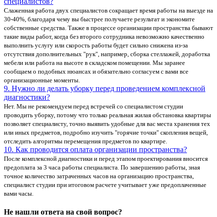
специалистов?
Слаженная работа двух специалистов сокращает время работы на выезде на
30-40%, благодаря чему вы быстрее получаете результат и экономите
собственные средства. Также в процессе организации пространства бывают
такие виды работ, когда без второго сотрудника невозможно качественно
выполнить услугу или скорость работы будет сильно снижена из-за
отсутствия дополнительных "рук", например, сборка стеллажей, доработка
мебели или работа на высоте в складском помещении. Мы заранее
сообщаем о подобных нюансах и обязательно согласуем с вами все
организационные моменты.
9. Нужно ли делать уборку перед проведением комплексной
диагностики?
Нет. Мы не рекомендуем перед встречей со специалистом студии
проводить уборку, потому что только реальная жилая обстановка квартиры
позволяет специалисту, точно выявить удобные для вас места хранения тех
или иных предметов, подробно изучить "горячие точки" скопления вещей,
отследить алгоритмы перемещения предметов по квартире.
10. Как проводится оплата организации пространства?
После комплексной диагностики и перед этапом проектирования вносится
предоплата за 3 часа работы специалиста. По завершению работы, зная
точное количество затраченных часов на организацию пространства,
специалист студии при итоговом расчете учитывает уже предоплаченные
вами часы.
Не нашли ответа на свой вопрос?