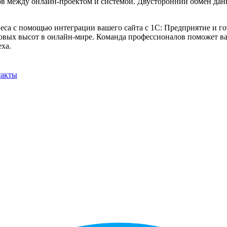
в между онлайн-проектом и системой. Двусторонний обмен дан
еса с помощью интеграции вашего сайта с 1С: Предприятие и г
овых высот в онлайн-мире. Команда профессионалов поможет ва
ха.
такты